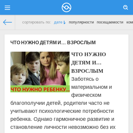
сортировать по:
дате
популярности
посещаемости
ком
Дети и Родители
» Материалы за 22.02.2021
ЧТО НУЖНО ДЕТЯМ И… ВЗРОСЛЫМ
ЧТО НУЖНО
ДЕТЯМ И…
ВЗРОСЛЫМ
Заботясь о
материальном и
физическом
благополучии детей, родители часто не
учитывают психологические потребности
ребенка. Однако гармоничное развитие и
становление личности невозможно без их