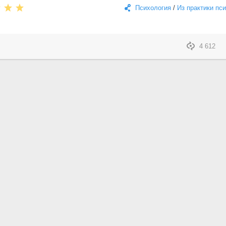
Психология
/
Из практики пс
4 612