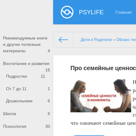
PSYLIFE
Главная
Рекомендуемые книги
Дети и Родители
»
Облако те
и другие полезные
материалы
4
Воспитание и развитие
Про семейные ценнос
16
Подростки
11
Н
От 7 до 11
1
р
р
Дошкольники
6
ц
г
Школа
6
что означают семейные цен
Психология
30