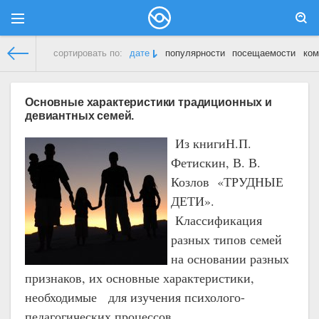
сортировать по:
дате
популярности
посещаемости
ком
Дети и Родители
» Материалы за Октябрь 2018 года
Основные характеристики традиционных и
девиантных семей.
Из книги
Н.П.
Фетискин, В. В.
Козлов «ТРУДНЫЕ
ДЕТИ».
Классификация
разных типов семей
на основании разных
признаков, их основные характеристики,
необходимые для изучения психолого-
педагогических процессов.